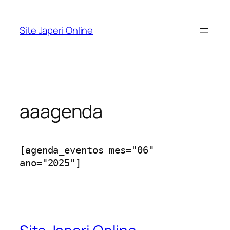
Pular
para
Site Japeri Online
o
conteúdo
aaagenda
[agenda_eventos mes="06"
ano="2025"]