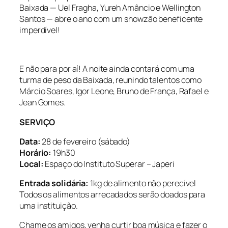
Baixada — Uel Fragha, Yureh Amâncio e Wellington
Santos — abre o ano com um showzão beneficente
imperdível!
E não para por aí! A noite ainda contará com uma
turma de peso da Baixada, reunindo talentos como
Márcio Soares, Igor Leone, Bruno de França, Rafael e
Jean Gomes.
SERVIÇO
Data:
28 de fevereiro (sábado)
Horário:
19h30
Local:
Espaço do Instituto Superar – Japeri
Entrada solidária:
1kg de alimento não perecível
Todos os alimentos arrecadados serão doados para
uma instituição.
Chame os amigos, venha curtir boa música e fazer o