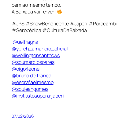
bem ao mesmo tempo.
A Baixada vai ferver!
#JPS #ShowBeneficente #Japeri #Paracambi
#Seropédica #CulturaDaBaixada
@uelfragha
@yureh_amancio_oficial
@wellingtonsantosws
@soumarciosoares
@oigorleone
@bruno.de.franca
@esorafaelmesmo
@soujeangomes
@institutosuperarjaperi
07/02/2026