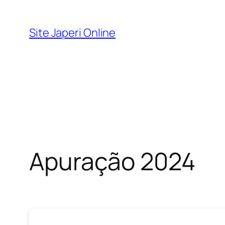
Pular
para
Site Japeri Online
o
conteúdo
Apuração 2024