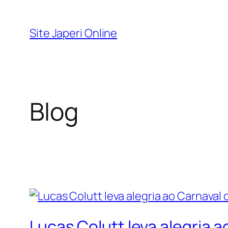
Pular
para
Site Japeri Online
o
conteúdo
Blog
Lucas Colutt leva alegria a