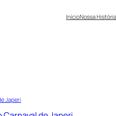
Início
Nossa Históri
o Carnaval de Japeri