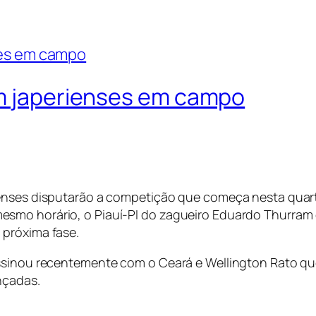
om japerienses em campo
enses disputarão a competição que começa nesta quarta
esmo horário, o Piauí-PI do zagueiro Eduardo Thurram
 próxima fase.
assinou recentemente com o Ceará e Wellington Rato qu
nçadas.