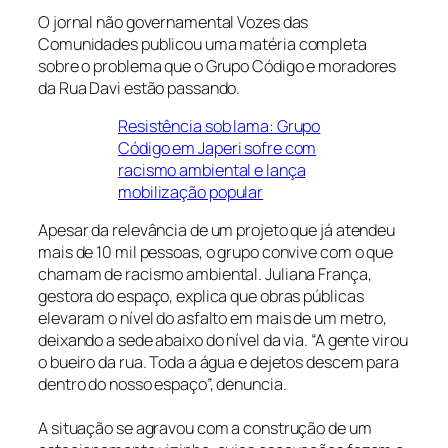
O jornal não governamental Vozes das
Comunidades publicou uma matéria completa
sobre o problema que o Grupo Código e moradores
da Rua Davi estão passando.
Resistência sob lama: Grupo
Código em Japeri sofre com
racismo ambiental e lança
mobilização popular
Apesar da relevância de um projeto que já atendeu
mais de 10 mil pessoas, o grupo convive com o que
chamam de racismo ambiental. Juliana França,
gestora do espaço, explica que obras públicas
elevaram o nível do asfalto em mais de um metro,
deixando a sede abaixo do nível da via. “A gente virou
o bueiro da rua. Toda a água e dejetos descem para
dentro do nosso espaço”, denuncia.
A situação se agravou com a construção de um