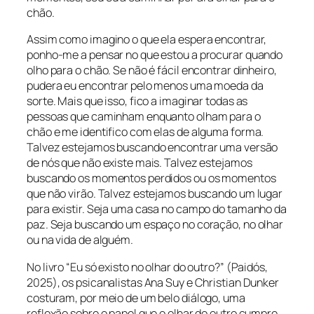
chão.
Assim como imagino o que ela espera encontrar,
ponho-me a pensar no que estou a procurar quando
olho para o chão. Se não é fácil encontrar dinheiro,
pudera eu encontrar pelo menos uma moeda da
sorte. Mais que isso, fico a imaginar todas as
pessoas que caminham enquanto olham para o
chão e me identifico com elas de alguma forma.
Talvez estejamos buscando encontrar uma versão
de nós que não existe mais. Talvez estejamos
buscando os momentos perdidos ou os momentos
que não virão. Talvez estejamos buscando um lugar
para existir. Seja uma casa no campo do tamanho da
paz. Seja buscando um espaço no coração, no olhar
ou na vida de alguém.
No livro “Eu só existo no olhar do outro?” (Paidós,
2025), os psicanalistas Ana Suy e Christian Dunker
costuram, por meio de um belo diálogo, uma
reflexão sobre o papel que o olhar do outro cumpre,