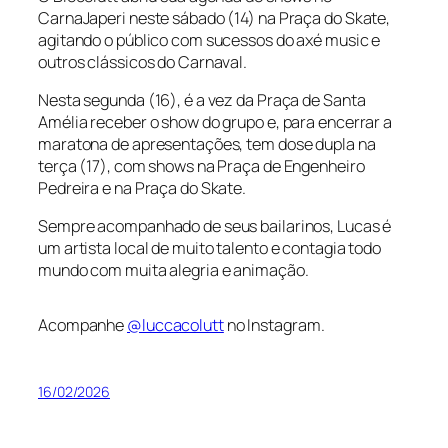
CarnaJaperi neste sábado (14) na Praça do Skate,
agitando o público com sucessos do axé music e
outros clássicos do Carnaval.
Nesta segunda (16), é a vez da Praça de Santa
Amélia receber o show do grupo e, para encerrar a
maratona de apresentações, tem dose dupla na
terça (17), com shows na Praça de Engenheiro
Pedreira e na Praça do Skate.
Sempre acompanhado de seus bailarinos, Lucas é
um artista local de muito talento e contagia todo
mundo com muita alegria e animação.
Acompanhe
@luccacolutt
no Instagram.
16/02/2026