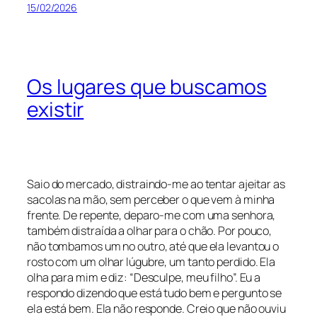
15/02/2026
Os lugares que buscamos
existir
Saio do mercado, distraindo-me ao tentar ajeitar as
sacolas na mão, sem perceber o que vem à minha
frente. De repente, deparo-me com uma senhora,
também distraída a olhar para o chão. Por pouco,
não tombamos um no outro, até que ela levantou o
rosto com um olhar lúgubre, um tanto perdido. Ela
olha para mim e diz: “Desculpe, meu filho”. Eu a
respondo dizendo que está tudo bem e pergunto se
ela está bem. Ela não responde. Creio que não ouviu