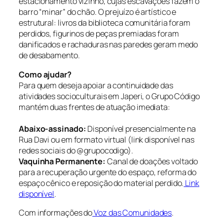
estacionamento vizinho, cujas escavações fazem o
barro “minar” do chão. O prejuízo é artístico e
estrutural: livros da biblioteca comunitária foram
perdidos, figurinos de peças premiadas foram
danificados e rachaduras nas paredes geram medo
de desabamento.
Como ajudar?
Para quem deseja apoiar a continuidade das
atividades socioculturais em Japeri, o Grupo Código
mantém duas frentes de atuação imediata:
Abaixo-assinado:
Disponível presencialmente na
Rua Davi ou em formato virtual (link disponível nas
redes sociais do @grupocodigo).
Vaquinha Permanente:
Canal de doações voltado
para a recuperação urgente do espaço, reforma do
espaço cênico e reposição do material perdido.
Link
disponível
.
Com informações do
Voz das Comunidades
.