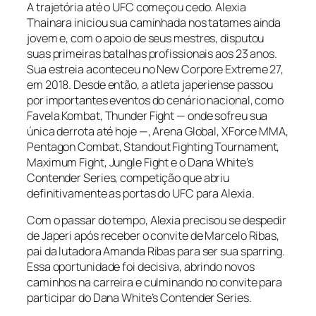
A trajetória até o UFC começou cedo. Alexia
Thainara iniciou sua caminhada nos tatames ainda
jovem e, com o apoio de seus mestres, disputou
suas primeiras batalhas profissionais aos 23 anos.
Sua estreia aconteceu no New Corpore Extreme 27,
em 2018. Desde então, a atleta japeriense passou
por importantes eventos do cenário nacional, como
Favela Kombat, Thunder Fight — onde sofreu sua
única derrota até hoje —, Arena Global, XForce MMA,
Pentagon Combat, Standout Fighting Tournament,
Maximum Fight, Jungle Fight e o Dana White’s
Contender Series, competição que abriu
definitivamente as portas do UFC para Alexia.
Com o passar do tempo, Alexia precisou se despedir
de Japeri após receber o convite de Marcelo Ribas,
pai da lutadora Amanda Ribas para ser sua sparring.
Essa oportunidade foi decisiva, abrindo novos
caminhos na carreira e culminando no convite para
participar do Dana White’s Contender Series.