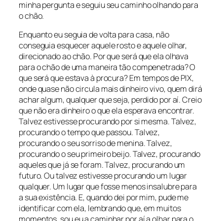
minha pergunta e seguiu seu caminho olhando para
o chão.
Enquanto eu seguia de volta para casa, não
conseguia esquecer aquele rosto e aquele olhar,
direcionado ao chão. Por que será que ela olhava
para o chão de uma maneira tão compenetrada? O
que será que estava à procura? Em tempos de PIX,
onde quase não circula mais dinheiro vivo, quem dirá
achar algum, qualquer que seja, perdido por aí. Creio
que não era dinheiro o que ela esperava encontrar.
Talvez estivesse procurando por si mesma. Talvez,
procurando o tempo que passou. Talvez,
procurando o seu sorriso de menina. Talvez,
procurando o seu primeiro beijo. Talvez, procurando
aqueles que já se foram. Talvez, procurando um
futuro. Ou talvez estivesse procurando um lugar
qualquer. Um lugar que fosse menos insalubre para
a sua existência. E, quando dei por mim, pude me
identificar com ela, lembrando que, em muitos
momentos, sou eu a caminhar por aí a olhar para o