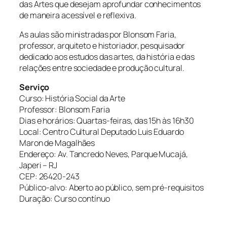
das Artes que desejam aprofundar conhecimentos
de maneira acessível e reflexiva.
As aulas são ministradas por Blonsom Faria,
professor, arquiteto e historiador, pesquisador
dedicado aos estudos das artes, da história e das
relações entre sociedade e produção cultural.
Serviço
Curso
: História Social da Arte
Professor
: Blonsom Faria
Dias e horários:
Quartas-feiras, das 15h às 16h30
Local
: Centro Cultural Deputado Luis Eduardo
Maron de Magalhães
Endereço
: Av. Tancredo Neves, Parque Mucajá,
Japeri – RJ
CEP
: 26420-243
Público-alvo
: Aberto ao público, sem pré-requisitos
Duração
: Curso contínuo