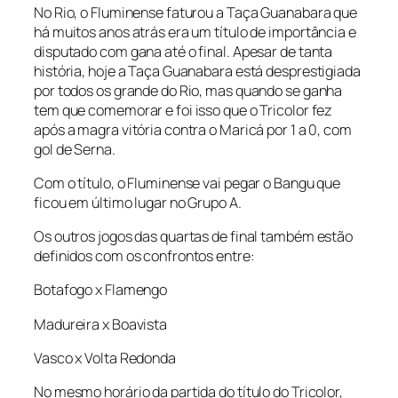
No Rio, o Fluminense faturou a Taça Guanabara que
há muitos anos atrás era um título de importância e
disputado com gana até o final. Apesar de tanta
história, hoje a Taça Guanabara está desprestigiada
por todos os grande do Rio, mas quando se ganha
tem que comemorar e foi isso que o Tricolor fez
após a magra vitória contra o Maricá por 1 a 0, com
gol de Serna.
Com o título, o Fluminense vai pegar o Bangu que
ficou em último lugar no Grupo A.
Os outros jogos das quartas de final também estão
definidos com os confrontos entre:
Botafogo x Flamengo
Madureira x Boavista
Vasco x Volta Redonda
No mesmo horário da partida do título do Tricolor,