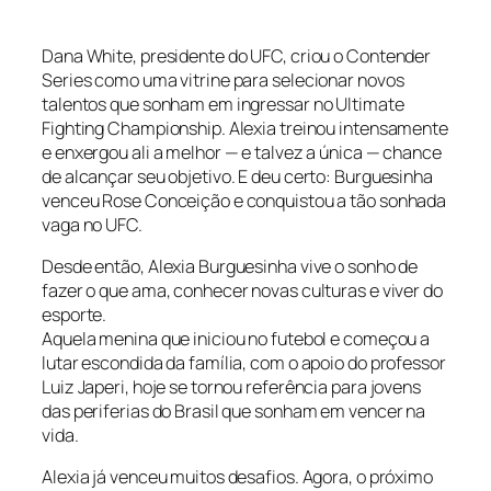
Dana White, presidente do UFC, criou o Contender
Series como uma vitrine para selecionar novos
talentos que sonham em ingressar no Ultimate
Fighting Championship. Alexia treinou intensamente
e enxergou ali a melhor — e talvez a única — chance
de alcançar seu objetivo. E deu certo: Burguesinha
venceu Rose Conceição e conquistou a tão sonhada
vaga no UFC.
Desde então, Alexia Burguesinha vive o sonho de
fazer o que ama, conhecer novas culturas e viver do
esporte.
Aquela menina que iniciou no futebol e começou a
lutar escondida da família, com o apoio do professor
Luiz Japeri, hoje se tornou referência para jovens
das periferias do Brasil que sonham em vencer na
vida.
Alexia já venceu muitos desafios. Agora, o próximo