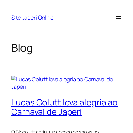
Pular
para
Site Japeri Online
o
conteúdo
Blog
Lucas Colutt leva alegria ao
Carnaval de Japeri
O Blocolutt abriu sua agenda de shows no