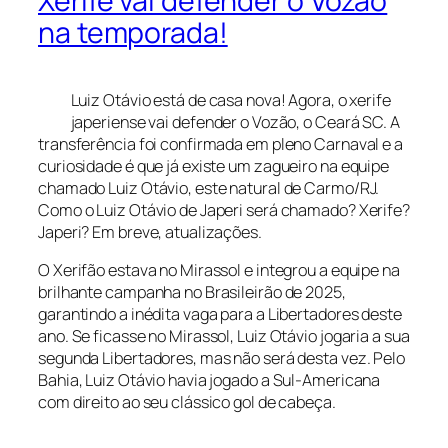
Xerife vai defender o Vozão
na temporada!
Luiz Otávio está de casa nova! Agora, o xerife
japeriense vai defender o Vozão, o Ceará SC. A
transferência foi confirmada em pleno Carnaval e a
curiosidade é que já existe um zagueiro na equipe
chamado Luiz Otávio, este natural de Carmo/RJ.
Como o Luiz Otávio de Japeri será chamado? Xerife?
Japeri? Em breve, atualizações.
O Xerifão estava no Mirassol e integrou a equipe na
brilhante campanha no Brasileirão de 2025,
garantindo a inédita vaga para a Libertadores deste
ano. Se ficasse no Mirassol, Luiz Otávio jogaria a sua
segunda Libertadores, mas não será desta vez. Pelo
Bahia, Luiz Otávio havia jogado a Sul-Americana
com direito ao seu clássico gol de cabeça.