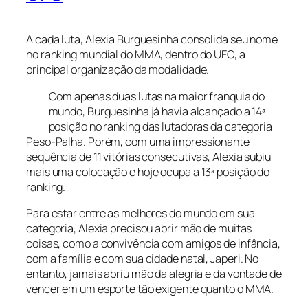
A cada luta, Alexia Burguesinha consolida seu nome
no ranking mundial do MMA, dentro do UFC, a
principal organização da modalidade.
Com apenas duas lutas na maior franquia do
mundo, Burguesinha já havia alcançado a 14ª
posição no ranking das lutadoras da categoria
Peso-Palha. Porém, com uma impressionante
sequência de 11 vitórias consecutivas, Alexia subiu
mais uma colocação e hoje ocupa a 13ª posição do
ranking.
Para estar entre as melhores do mundo em sua
categoria, Alexia precisou abrir mão de muitas
coisas, como a convivência com amigos de infância,
com a família e com sua cidade natal, Japeri. No
entanto, jamais abriu mão da alegria e da vontade de
vencer em um esporte tão exigente quanto o MMA.