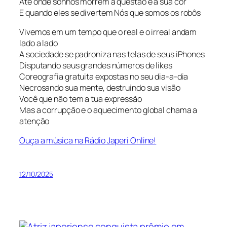
Até onde sonhos morrem a questão é a sua cor
E quando eles se divertem Nós que somos os robôs
Vivemos em um tempo que o real e o irreal andam
lado a lado
A sociedade se padroniza nas telas de seus iPhones
Disputando seus grandes números de likes
Coreografia gratuita expostas no seu dia-a-dia
Necrosando sua mente, destruindo sua visão
Você que não tem a tua expressão
Mas a corrupção e o aquecimento global chama a
atenção
Ouça a música na Rádio Japeri Online!
12/10/2025