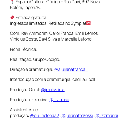
Espaço Cultural Código – Rua Davi, 397, Nova
Belém, Japeri/RJ
Entrada gratuita
Ingressos limitados! Retirada no Sympla!
Com: Ray Ammorim, Carol França, Emili Lemos,
Vinícius Costa, Davi Silva e Marcella Lafond.
Ficha Técnica:
Realização: Grupo Código.
Direção e dramaturgia:
@ajulianafranca_
Interlocução com a dramaturgia: cecilia.ripoll
Produção Geral:
@jrroliveirra
Produção executiva:
@_vitrosa
Assistentes de
produção:
@eu_helenaa2
,
@julianatrezessi
,
@lizzmaria