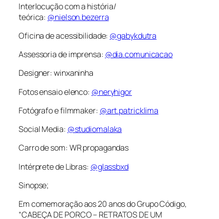
Interlocução com a história/
teórica:
@nielson.bezerra
Oficina de acessibilidade:
@gabykdutra
Assessoria de imprensa:
@dia.comunicacao
Designer: winxaninha
Fotos ensaio elenco:
@neryhigor
Fotógrafo e filmmaker:
@art.patricklima
Social Media:
@studiomalaka
Carro de som: WR propagandas
Intérprete de Libras:
@glassbxd
Sinopse;
Em comemoração aos 20 anos do Grupo Código,
“CABEÇA DE PORCO – RETRATOS DE UM