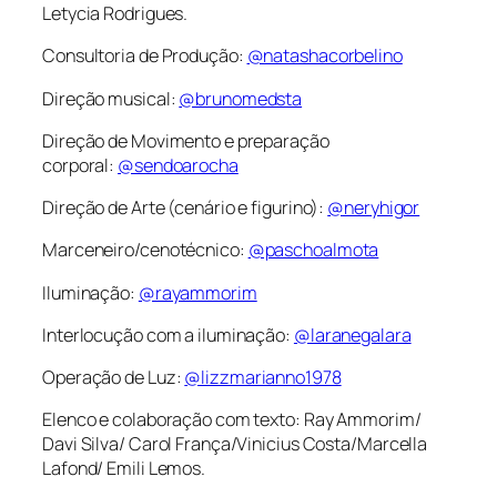
Letycia Rodrigues.
Consultoria de Produção:
@natashacorbelino
Direção musical:
@brunomedsta
Direção de Movimento e preparação
corporal:
@sendoarocha
Direção de Arte (cenário e figurino):
@neryhigor
Marceneiro/cenotécnico:
@paschoalmota
Iluminação:
@rayammorim
Interlocução com a iluminação:
@laranegalara
Operação de Luz:
@lizzmarianno1978
Elenco e colaboração com texto: Ray Ammorim/
Davi Silva/ Carol França/Vinicius Costa/Marcella
Lafond/ Emili Lemos.