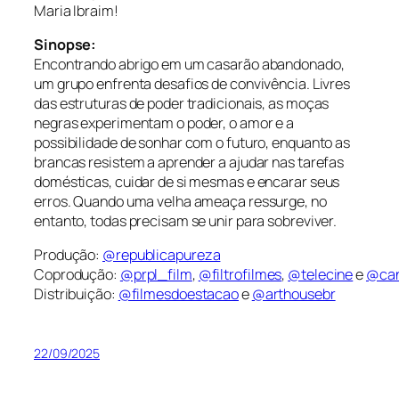
Maria Ibraim!
Sinopse:
Encontrando abrigo em um casarão abandonado,
um grupo enfrenta desafios de convivência. Livres
das estruturas de poder tradicionais, as moças
negras experimentam o poder, o amor e a
possibilidade de sonhar com o futuro, enquanto as
brancas resistem a aprender a ajudar nas tarefas
domésticas, cuidar de si mesmas e encarar seus
erros. Quando uma velha ameaça ressurge, no
entanto, todas precisam se unir para sobreviver.
Produção:
@republicapureza
Coprodução:
@prpl_film
,
@filtrofilmes
,
@telecine
e
@can
Distribuição:
@filmesdoestacao
e
@arthousebr
22/09/2025