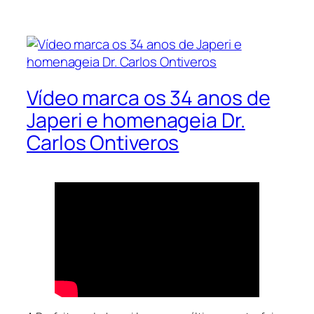
Vídeo marca os 34 anos de
Japeri e homenageia Dr.
Carlos Ontiveros