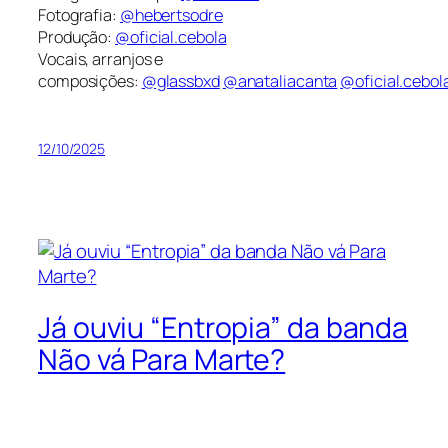
Fotografia:
@hebertsodre
Produção:
@oficial.cebola
Vocais, arranjos e
composições:
@glassbxd
@anataliacanta
@oficial.cebol
12/10/2025
Já ouviu “Entropia” da banda
Não vá Para Marte?