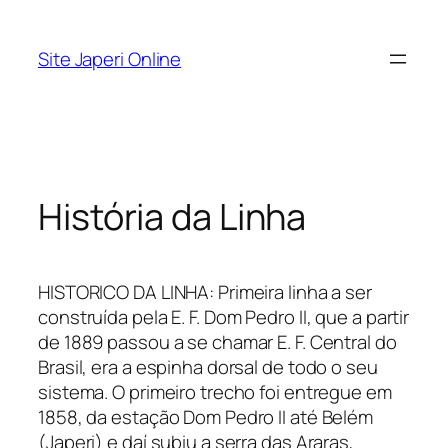
Pular
para
Site Japeri Online
o
conteúdo
História da Linha
HISTORICO DA LINHA: Primeira linha a ser
construída pela E. F. Dom Pedro II, que a partir
de 1889 passou a se chamar E. F. Central do
Brasil, era a espinha dorsal de todo o seu
sistema. O primeiro trecho foi entregue em
1858, da estação Dom Pedro II até Belém
(Japeri) e daí subiu a serra das Araras,