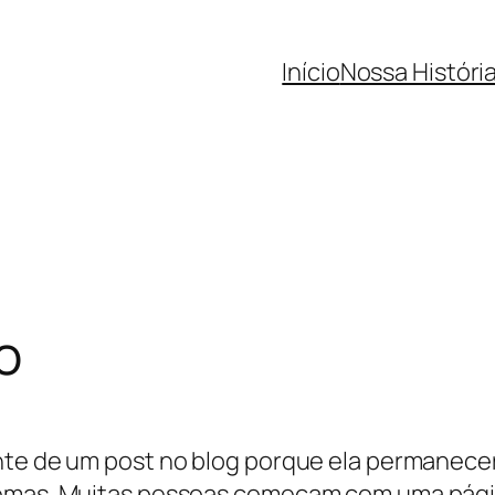
Início
Nossa Históri
o
ente de um post no blog porque ela permanece
temas. Muitas pessoas começam com uma págin