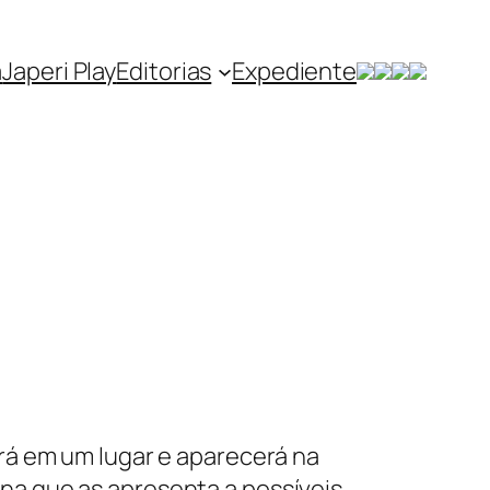
a
Japeri Play
Editorias
Expediente
rá em um lugar e aparecerá na
a que as apresenta a possíveis