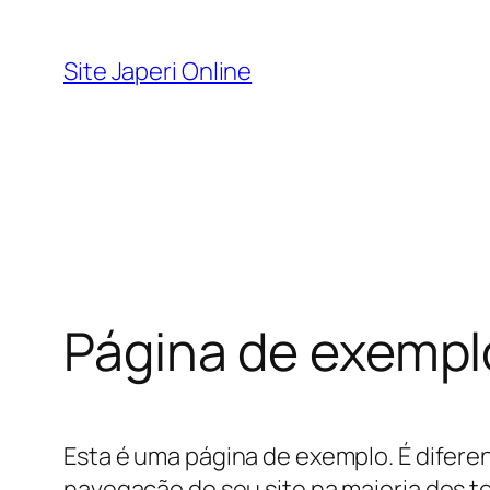
Pular
para
Site Japeri Online
o
conteúdo
Página de exempl
Esta é uma página de exemplo. É difer
navegação do seu site na maioria dos 