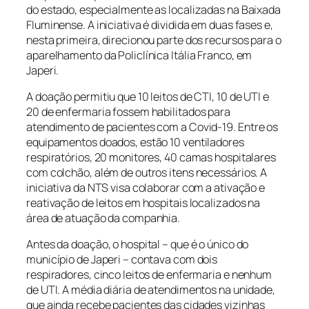
do estado, especialmente as localizadas na Baixada
Fluminense. A iniciativa é dividida em duas fases e,
nesta primeira, direcionou parte dos recursos para o
aparelhamento da Policlínica Itália Franco, em
Japeri.
A doação permitiu que 10 leitos de CTI, 10 de UTI e
20 de enfermaria fossem habilitados para
atendimento de pacientes com a Covid-19.
Entre os
equipamentos doados, estão 10 ventiladores
respiratórios, 20 monitores, 40 camas hospitalares
com colchão, além de outros itens necessários. A
iniciativa da NTS visa colaborar com a ativação e
reativação de leitos em hospitais localizados na
área de atuação da companhia.
Antes da doação, o hospital – que é o único do
município de Japeri – contava com dois
respiradores, cinco leitos de enfermaria e nenhum
de UTI. A média diária de atendimentos na unidade,
que ainda recebe pacientes das cidades vizinhas