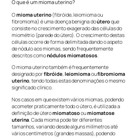
O que é um mioma uterino?
O
mioma uterino
(fibróide, leiomioma ou
fibromioma) é uma doença benigna do
útero
que
consiste no crescimento exagerado das células do
miométrio (parede do útero). O crescimento destas
células ocorre de forma delimitada dando o aspeto
de nódulo aos miomas, sendo frequentemente
descritos como
nódulos miomatosos
.
O mioma uterino também é frequentemente
designado por
fibróide
,
leiomioma
ou
fibromioma
uterino
, tendo todas estas denominações o mesmo
significado clínico.
Nos casos em que existem vários miomas, podendo
acometer praticamente todo o útero, é utilizada a
definição de útero
miomatoso
ou
miomatose
uterina
. Cada mioma pode ter diferentes
tamanhos, variando desde alguns milímetros até
vários centímetros (grandes massas), podendo