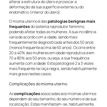
alterar a estrutura do útero e provocar a
deformação da sua superfície externa ou do
endométrio (interior do útero).
O mioma uterino é das
patologias benignas mais
frequentes
do sistema reprodutor feminino,
podendo afetar todas as mulheres. A sua incidência
varia de acordo com a idade, sendo mais
frequentemente diagnosticada antes dos 50 anos
(menos frequente acima de 50 anos). Ocorre entre
20 a 40% das mulheres em idade reprodutiva e em
70 a 80% aos 50 anos, ou seja, a sua frequência
aumenta com a idade. Esta patologia é 2 a 3 vezes
mais frequente na raça negra, sendo habitualmente
mais grave nestes casos.
Complicações do mioma uterino
As
complicações
associadas aos miomas uterinos
dependem do seu tamanho, do seu número e da sua
localização. Estas manifestam-se, habitualmente,