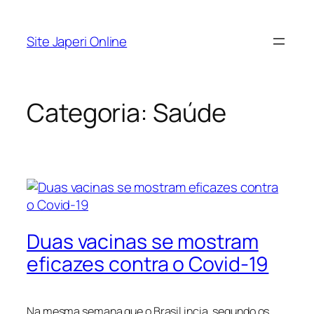
Pular
para
Site Japeri Online
o
conteúdo
Categoria:
Saúde
Duas vacinas se mostram
eficazes contra o Covid-19
Na mesma semana que o Brasil incia, segundo os