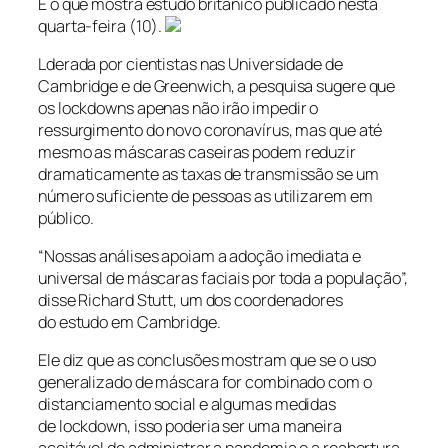
É o que mostra estudo britânico publicado nesta
quarta-feira (10).
Lderada por cientistas nas Universidade de
Cambridge e de Greenwich, a pesquisa sugere que
os
lockdowns
apenas não irão impedir o
ressurgimento do novo coronavírus, mas que até
mesmo as máscaras caseiras podem reduzir
dramaticamente as taxas de transmissão se um
número suficiente de pessoas as utilizarem em
público.
“Nossas análises apoiam a adoção imediata e
universal de máscaras faciais por toda a população”,
disse Richard Stutt, um dos coordenadores
do estudo em Cambridge.
Ele diz que as conclusões mostram que se o uso
generalizado de máscara for combinado com o
distanciamento social e algumas medidas
de
lockdown
, isso poderia ser uma maneira