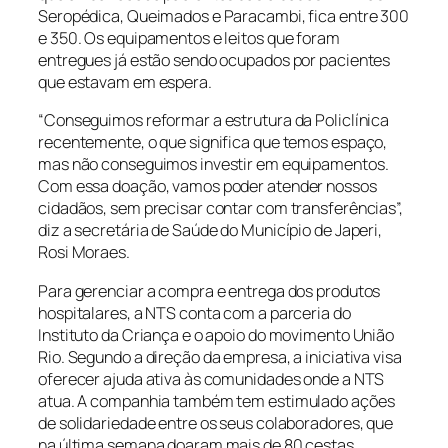
Seropédica, Queimados e Paracambi, fica entre 300
e 350. Os equipamentos e leitos que foram
entregues já estão sendo ocupados por pacientes
que estavam em espera.
“Conseguimos reformar a estrutura da Policlínica
recentemente, o que significa que temos espaço,
mas não conseguimos investir em equipamentos.
Com essa doação, vamos poder atender nossos
cidadãos, sem precisar contar com transferências”,
diz a secretária de Saúde do Município de Japeri,
Rosi Moraes.
Para gerenciar a compra e entrega dos produtos
hospitalares, a NTS conta com a parceria do
Instituto da Criança e o apoio do movimento União
Rio. Segundo a direção da empresa, a iniciativa visa
oferecer ajuda ativa às comunidades onde a NTS
atua. A companhia também tem estimulado ações
de solidariedade entre os seus colaboradores, que
na última semana doaram mais de 80 cestas