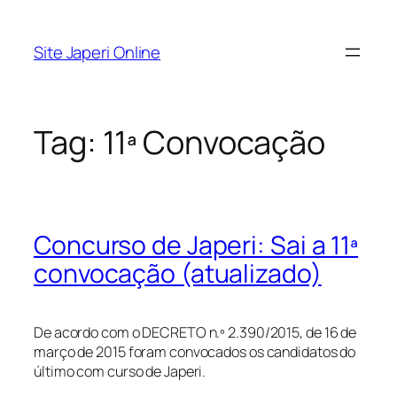
Pular
para
Site Japeri Online
o
conteúdo
Tag:
11ª Convocação
Concurso de Japeri: Sai a 11ª
convocação (atualizado)
De acordo com o DECRETO n.º 2.390/2015, de 16 de
março de 2015 foram convocados os candidatos do
último com curso de Japeri.