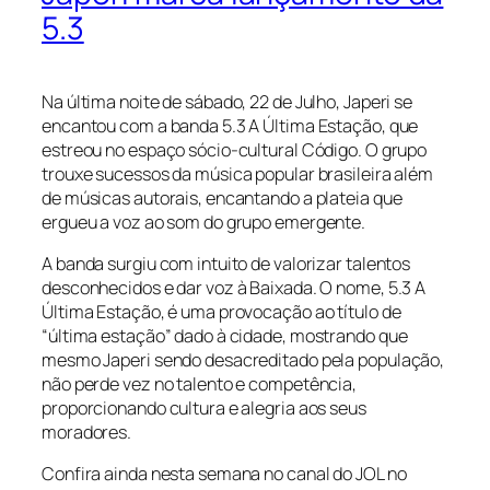
5.3
Na última noite de sábado, 22 de Julho, Japeri se
encantou com a banda 5.3 A Última Estação, que
estreou no espaço sócio-cultural Código. O grupo
trouxe sucessos da música popular brasileira além
de músicas autorais, encantando a plateia que
ergueu a voz ao som do grupo emergente.
A banda surgiu com intuito de valorizar talentos
desconhecidos e dar voz à Baixada. O nome, 5.3 A
Última Estação, é uma provocação ao título de
“última estação” dado à cidade, mostrando que
mesmo Japeri sendo desacreditado pela população,
não perde vez no talento e competência,
proporcionando cultura e alegria aos seus
moradores.
Confira ainda nesta semana no canal do JOL no