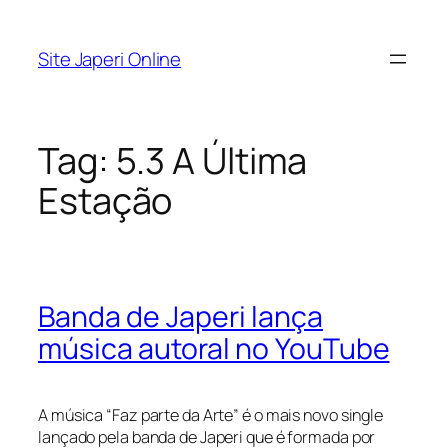
Pular
para
Site Japeri Online
o
conteúdo
Tag:
5.3 A Última
Estação
Banda de Japeri lança
música autoral no YouTube
A música “Faz parte da Arte” é o mais novo single
lançado pela banda de Japeri que é formada por