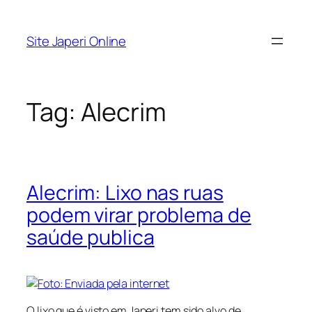
Pular
para
Site Japeri Online
o
conteúdo
Tag:
Alecrim
Alecrim: Lixo nas ruas
podem virar problema de
saúde publica
O lixo que é visto em Japeri tem sido alvo de