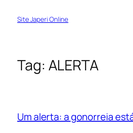
Pular
para
Site Japeri Online
o
conteúdo
Tag:
ALERTA
Um alerta: a gonorreia está 