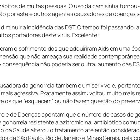
ábitos de muitas pessoas. O uso da camisinha torno
ção por este e outros agentes causadores de doenças s
diminuir a incidência das DST. O tempo foi passando, 
itos portadores deste vírus. Excelente!
veram o sofrimento dos que adquiriram Aids em uma ép
imensão que não ameaça sua realidade contemporânea.
 consequência não poderia ser outra: aumento das DST e
ausadora da gonorreia também é um ser vivo e, portant
o mais agressiva. Exatamente assim: voltou muito mais 
re os que “esquecem” ou não fazem questão do preservativ
role de Doenças apontam que o número de casos de g
onorreia resistente a azitromicina, antibiótico comumen
rio da Saúde alterou o tratamento até então considera
s de São Paulo, Rio de Janeiro e Minas Gerais, pela co