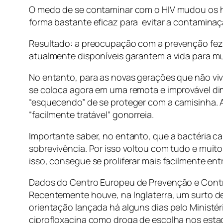
O medo de se contaminar com o HIV mudou os h
forma bastante eficaz para evitar a contamina
Resultado: a preocupação com a prevenção fez 
atualmente disponíveis garantem a vida para mu
No entanto, para as novas gerações que não vi
se coloca agora em uma remota e improvável d
“esquecendo” de se proteger com a camisinha. A
“facilmente tratável” gonorreia.
Importante saber, no entanto, que a bactéria c
sobrevivência. Por isso voltou com tudo e muit
isso, consegue se proliferar mais facilmente ent
Dados do Centro Europeu de Prevenção e Cont
Recentemente houve, na Inglaterra, um surto de g
orientação lançada há alguns dias pelo Ministé
ciprofloxacina como droga de escolha nos estado