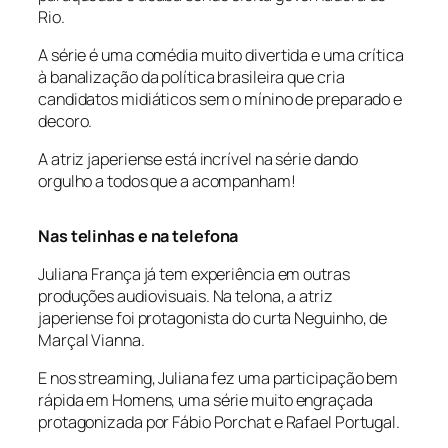
Rio.
A série é uma comédia muito divertida e uma crítica
à banalização da política brasileira que cria
candidatos midiáticos sem o mínino de preparado e
decoro.
A atriz japeriense está incrível na série dando
orgulho a todos que a acompanham!
Nas telinhas e na telefona
Juliana França já tem experiência em outras
produções audiovisuais. Na telona, a atriz
japeriense foi protagonista do curta
Neguinho
, de
Marçal Vianna.
E nos streaming, Juliana fez uma participação bem
rápida em Homens, uma série muito engraçada
protagonizada por Fábio Porchat e Rafael Portugal.