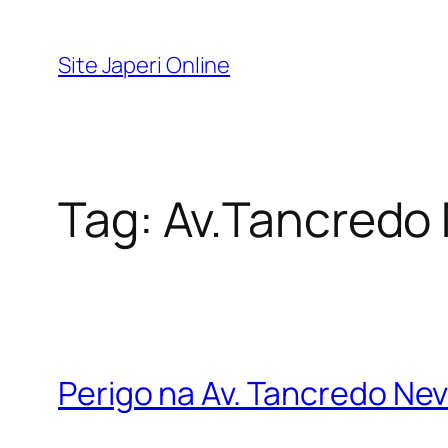
Pular
para
Site Japeri Online
o
conteúdo
Tag:
Av.Tancredo
Perigo na Av. Tancredo Ne