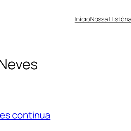
Início
Nossa Históri
 Neves
ves continua