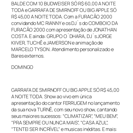
BALDE COM 10 BUDWEISER SÓ R$ 60,00 A NOITE
TODA e GARRAFA DE SMIRNOFF OU BIG APPLE SÓ
R$ 45,00 A NOITE TODA. Com a FURACÃO 2000
convidando MC RIANNY e os DJ´s do COMBOIO DA
FURACÃO 2000 com apresentação de JONATHAN
COSTA. E ainda: GRUPO O´DHARA, DJ´s JORGE
KIIVER, TUCHÊ e JAMERSON e animação de
MARCELO TYSON. Atendimento personalizado e
Bares externos.
DOMINGO
GARRAFA DE SMIRNOFF OU BIG APPLE SÓ R$ 45,00
A NOITE TODA. Show ao vivo em única
apresentação do cantor FERRUGEM no lançamento
da sua nova TURNÊ, com seu novo show, cantando
seus maiores sucessos: “CLIMATIZAR”, “MEU BEM”,
“PRA SEMPRE OU NUNCA MAIS”, “CASA AZUL”,
“TENTEI SER INCRÍVEL” e musicas inéditas. E mais: