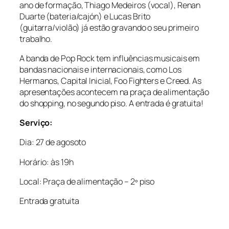
ano de formação, Thiago Medeiros (vocal), Renan
Duarte (bateria/cajón) e Lucas Brito
(guitarra/violão) já estão gravando o seu primeiro
trabalho.
A banda de Pop Rock tem influências musicais em
bandas nacionais e internacionais, como Los
Hermanos, Capital Inicial, Foo Fighters e Creed. As
apresentações acontecem na praça de alimentação
do shopping, no segundo piso. A entrada é gratuita!
Serviço:
Dia: 27 de agosoto
Horário: às 19h
Local: Praça de alimentação – 2º piso
Entrada gratuita