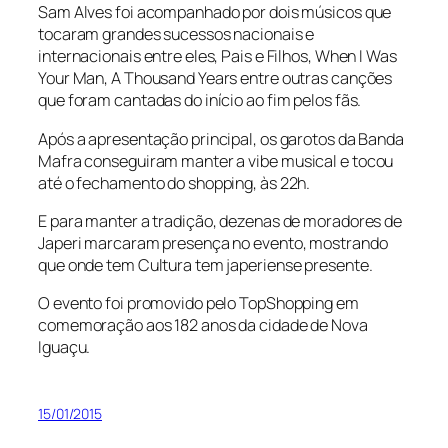
Sam Alves foi acompanhado por dois músicos que
tocaram grandes sucessos nacionais e
internacionais entre eles, Pais e Filhos, When I Was
Your Man, A Thousand Years entre outras canções
que foram cantadas do início ao fim pelos fãs.
Após a apresentação principal, os garotos da Banda
Mafra conseguiram manter a
vibe
musical e tocou
até o fechamento do shopping, às 22h.
E para manter a tradição, dezenas de moradores de
Japeri marcaram presença no evento, mostrando
que onde tem Cultura tem japeriense presente.
O evento foi promovido pelo TopShopping em
comemoração aos 182 anos da cidade de Nova
Iguaçu.
15/01/2015