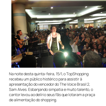
Na noite desta quinta-feira, 15/1, o TopShopping
recebeu um público histérico para assistir à
apresentação do vencedor do The Voice Brasil 2,
Sam Alves. Esbanjando simpatia e muito talento, o
cantor levou ao delírio seus fãs que lotaram a praça
de alimentação do shopping.