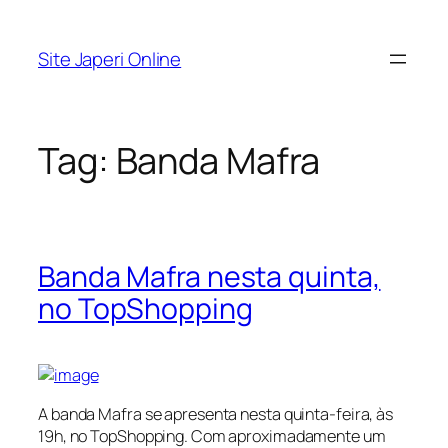
Pular
para
Site Japeri Online
o
conteúdo
Tag:
Banda Mafra
Banda Mafra nesta quinta,
no TopShopping
A banda Mafra se apresenta nesta quinta-feira, às
19h, no TopShopping. Com aproximadamente um