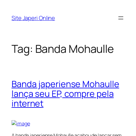
Pular
para
Site Japeri Online
o
conteúdo
Tag:
Banda Mohaulle
Banda japeriense Mohaulle
lança seu EP, compre pela
internet
A banda japeriense Mohaulle acabou de lançar sem