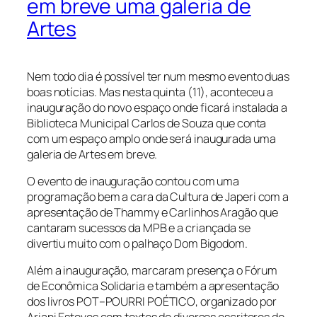
em breve uma galeria de
Artes
Nem todo dia é possível ter num mesmo evento duas
boas notícias. Mas nesta quinta (11), aconteceu a
inauguração do novo espaço onde ficará instalada a
Biblioteca Municipal Carlos de Souza que conta
com um espaço amplo onde será inaugurada uma
galeria de Artes em breve.
O evento de inauguração contou com uma
programação bem a cara da Cultura de Japeri com a
apresentação de Thammy e Carlinhos Aragão que
cantaram sucessos da MPB e a criançada se
divertiu muito com o palhaço Dom Bigodom.
Além a inauguração, marcaram presença o Fórum
de Econômica Solidaria e também a apresentação
dos livros
POT
–
POURRI POÉTICO
, organizado por