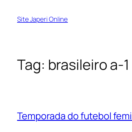
Pular
para
Site Japeri Online
o
conteúdo
Tag:
brasileiro a-1
Temporada do futebol fem