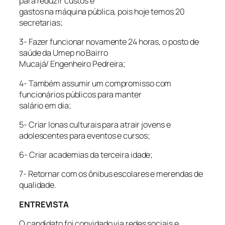
para reduzir custos e
gastos na máquina pública, pois hoje temos 20
secretarias;
3- Fazer funcionar novamente 24 horas, o posto de
saúde da Umep no Bairro
Mucajá/ Engenheiro Pedreira;
4- Também assumir um compromisso com
funcionários públicos para manter
salário em dia;
5- Criar lonas culturais para atrair jovens e
adolescentes para eventos e cursos;
6- Criar academias da terceira idade;
7- Retornar com os ônibus escolares e merendas de
qualidade.
ENTREVISTA
O candidato foi convidado via redes sociais e