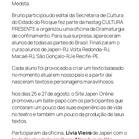
Medsta.
Bruno participou do edital da Secretaria de Cultura
do Estado do Rio que fez parte da hastag CULTURA
PRESENTE e organizou uma oficina de Dramaturgia
de confinamento. Para sua surpresa, apareceram
alunos de todas as partes do Brasil. Finalizaram o
curso alunos de Japeri-RJ, Volta Redonda-RJ,
Macaé-RJ, São Gonçalo-RJ e Recife-PE.
Cada aluno foi provocado a criar um texto baseado
no momento atual em nosso país e a partir daí
nasceram textos e personagens maravilhosos.
Nos dias 25 e 27 de agosto, o Site Japeri Online
promoveu um bate-papo com os participantes que
contaram um pouco das suas experiências de vida
no teatro e também um pouco da produção de seus
textos.
Participaram da oficina,
Lívia Vieira
de Japeri com o