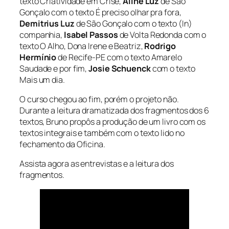
texto
Criatividade em Crise
,
Aline Luz
de São
Gonçalo com o texto
É preciso olhar pra fora
,
Demitrius Luz
de São Gonçalo com o texto
(In)
companhia
,
Isabel Passos
de Volta Redonda com o
texto
O Alho, Dona Irene e Beatriz
,
Rodrigo
Hermínio
de Recife-PE com o texto
Amarelo
Saudade
e por fim,
Josie Schuenck
com o texto
Mais um dia
.
O curso chegou ao fim, porém o projeto não.
Durante a leitura dramatizada dos fragmentos dos 6
textos, Bruno propôs a produção de um livro com os
textos integrais e também com o texto lido no
fechamento da Oficina.
Assista agora as entrevistas e a leitura dos
fragmentos.