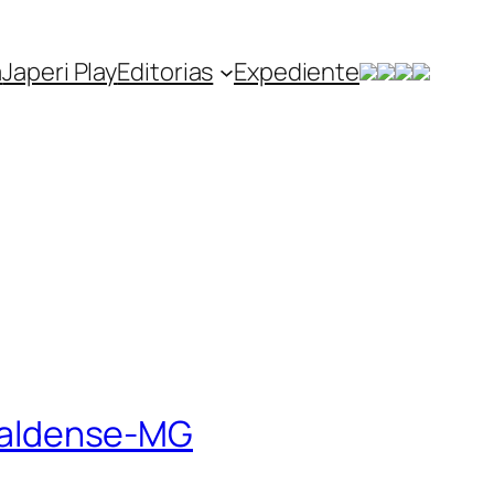
a
Japeri Play
Editorias
Expediente
a Caldense-MG