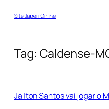
Pular
para
Site Japeri Online
o
conteúdo
Tag:
Caldense-M
Jailton Santos vai jogar o