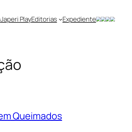
a
Japeri Play
Editorias
Expediente
ação
ã em Queimados