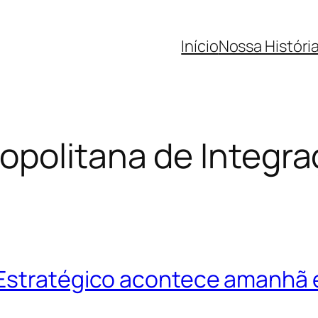
Início
Nossa Históri
politana de Integr
 Estratégico acontece amanh