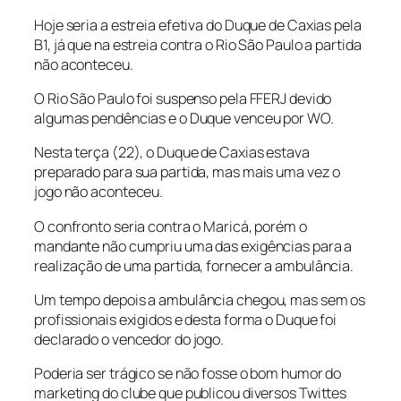
Hoje seria a estreia efetiva do Duque de Caxias pela
B1, já que na estreia contra o Rio São Paulo a partida
não aconteceu.
O Rio São Paulo foi suspenso pela FFERJ devido
algumas pendências e o Duque venceu por WO.
Nesta terça (22), o Duque de Caxias estava
preparado para sua partida, mas mais uma vez o
jogo não aconteceu.
O confronto seria contra o Maricá, porém o
mandante não cumpriu uma das exigências para a
realização de uma partida, fornecer a ambulância.
Um tempo depois a ambulância chegou, mas sem os
profissionais exigidos e desta forma o Duque foi
declarado o vencedor do jogo.
Poderia ser trágico se não fosse o bom humor do
marketing do clube que publicou diversos Twittes