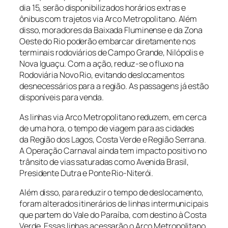
dia 15, serão disponibilizados horários extras e
ônibus com trajetos via Arco Metropolitano. Além
disso, moradores da Baixada Fluminense e da Zona
Oeste do Rio poderão embarcar diretamente nos
terminais rodoviários de Campo Grande, Nilópolis e
Nova Iguaçu. Com a ação, reduz-se o fluxo na
Rodoviária Novo Rio, evitando deslocamentos
desnecessários para a região. As passagens já estão
disponíveis para venda.
As linhas via Arco Metropolitano reduzem, em cerca
de uma hora, o tempo de viagem para as cidades
da Região dos Lagos, Costa Verde e Região Serrana.
A Operação Carnaval ainda tem impacto positivo no
trânsito de vias saturadas como Avenida Brasil,
Presidente Dutra e Ponte Rio-Niterói.
Além disso, para reduzir o tempo de deslocamento,
foram alterados itinerários de linhas intermunicipais
que partem do Vale do Paraíba, com destino à Costa
Verde. Essas linhas acessarão o Arco Metropolitano,