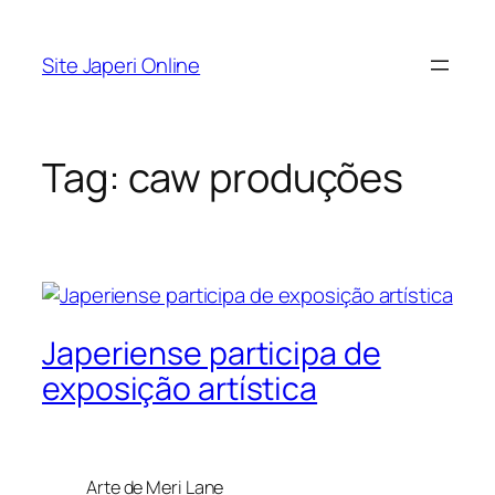
Pular
para
Site Japeri Online
o
conteúdo
Tag:
caw produções
Japeriense participa de
exposição artística
Arte de Meri Lane