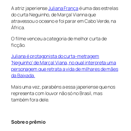
A atriz japeriense
Juliana França
é uma das estrelas
do curta
Neguinho
, de Marçal Vianna que
atravessou o oceano e foi parar em Cabo Verde, na
África.
O filme venceu a categoria de melhor curta de
ficção.
Juliana é protagonista do curta-metragem
‘Neguinho’ de Marçal Viana, no qual interpreta uma
personagem que retrata a vida de milhares de mães
da Baixada.
Mais uma vez, parabéns a essa japeriense que nos
representa com louvor não só no Brasil, mas
também fora dele.
Sobre o prêmio