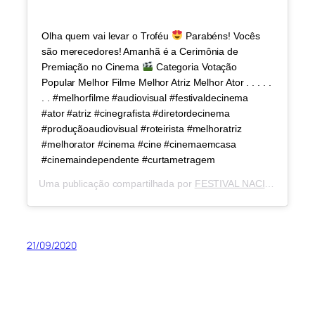
Olha quem vai levar o Troféu
Parabéns! Vocês
são merecedores! Amanhã é a Cerimônia de
Premiação no Cinema
Categoria Votação
Popular Melhor Filme Melhor Atriz Melhor Ator . . . . .
. . #melhorfilme #audiovisual #festivaldecinema
#ator #atriz #cinegrafista #diretordecinema
#produçãoaudiovisual #roteirista #melhoratriz
#melhorator #cinema #cine #cinemaemcasa
#cinemaindependente #curtametragem
Uma publicação compartilhada por
FESTIVAL NACIONAL CAWCINE
21/09/2020