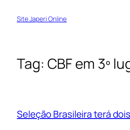
Pular
para
Site Japeri Online
o
conteúdo
Tag:
CBF em 3º lu
Seleção Brasileira terá do