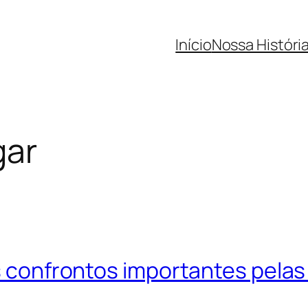
Início
Nossa Históri
gar
is confrontos importantes pelas