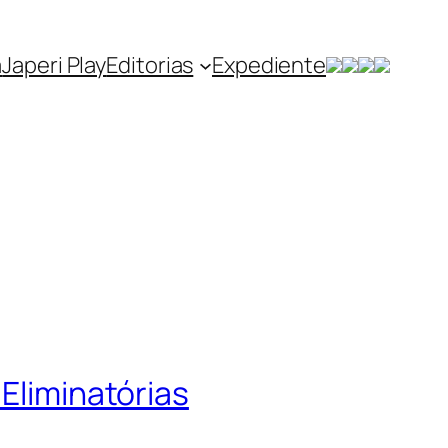
a
Japeri Play
Editorias
Expediente
 Eliminatórias