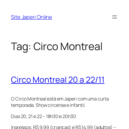
Pular
para
Site Japeri Online
o
conteúdo
Tag:
Circo Montreal
Circo Montreal 20 a 22/11
O Circo Montreal está em Japeri com uma curta
temporada. Show circense e infantil.
Dias 20, 21 e 22 – 18h30 e 20h30
Ingressos: R$ 9,99 (crianças) e R$ 14,99 (adultos) –