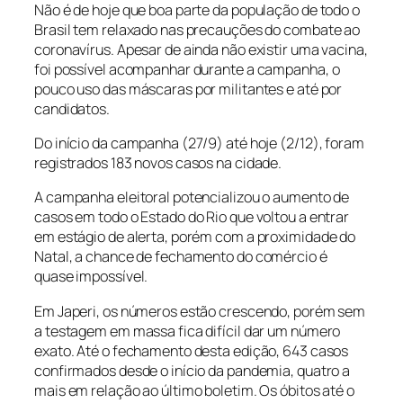
Não é de hoje que boa parte da população de todo o
Brasil tem relaxado nas precauções do combate ao
coronavírus. Apesar de ainda não existir uma vacina,
foi possível acompanhar durante a campanha, o
pouco uso das máscaras por militantes e até por
candidatos.
Do início da campanha (27/9) até hoje (2/12), foram
registrados 183 novos casos na cidade.
A campanha eleitoral potencializou o aumento de
casos em todo o Estado do Rio que voltou a entrar
em estágio de alerta, porém com a proximidade do
Natal, a chance de fechamento do comércio é
quase impossível.
Em Japeri, os números estão crescendo, porém sem
a testagem em massa fica difícil dar um número
exato. Até o fechamento desta edição, 643 casos
confirmados desde o início da pandemia, quatro a
mais em relação ao último boletim. Os óbitos até o