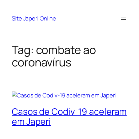
Pular
para
Site Japeri Online
o
conteúdo
Tag:
combate ao
coronavírus
Casos de Codiv-19 aceleram
em Japeri