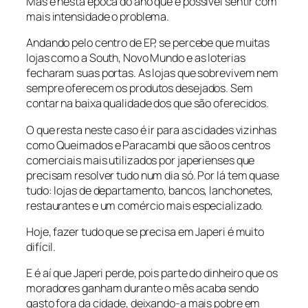
Mas é nesta época do ano que é possível sentir com
mais intensidade o problema.
Andando pelo centro de EP, se percebe que muitas
lojas como a South, Novo Mundo e as loterias
fecharam suas portas. As lojas que sobrevivem nem
sempre oferecem os produtos desejados. Sem
contar na baixa qualidade dos que são oferecidos.
O que resta neste caso é ir para as cidades vizinhas
como Queimados e Paracambi que são os centros
comerciais mais utilizados por japerienses que
precisam resolver tudo num dia só. Por lá tem quase
tudo: lojas de departamento, bancos, lanchonetes,
restaurantes e um comércio mais especializado.
Hoje, fazer tudo que se precisa em Japeri é muito
difícil.
E é aí que Japeri perde, pois parte do dinheiro que os
moradores ganham durante o mês acaba sendo
gasto fora da cidade, deixando-a mais pobre em