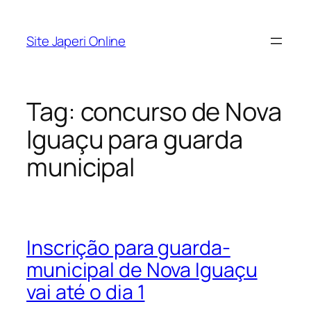
Pular
para
Site Japeri Online
o
conteúdo
Tag:
concurso de Nova
Iguaçu para guarda
municipal
Inscrição para guarda-
municipal de Nova Iguaçu
vai até o dia 1