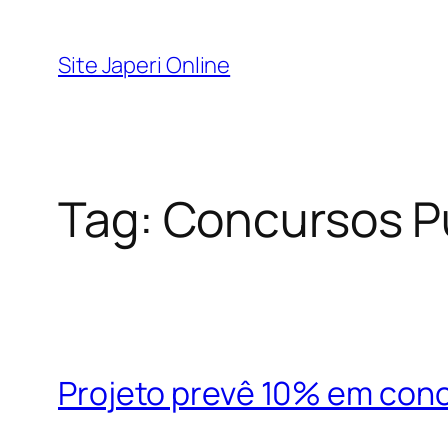
Pular
para
Site Japeri Online
o
conteúdo
Tag:
Concursos P
Projeto prevê 10% em con