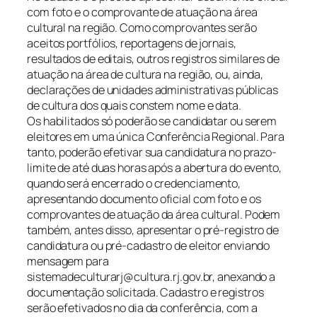
com foto e o comprovante de atuação na área
cultural na região. Como comprovantes serão
aceitos portfólios, reportagens de jornais,
resultados de editais, outros registros similares de
atuação na área de cultura na região, ou, ainda,
declarações de unidades administrativas públicas
de cultura dos quais constem nome e data.
Os habilitados só poderão se candidatar ou serem
eleitores em uma única Conferência Regional. Para
tanto, poderão efetivar sua candidatura no prazo-
limite de até duas horas após a abertura do evento,
quando será encerrado o credenciamento,
apresentando documento oficial com foto e os
comprovantes de atuação da área cultural. Podem
também, antes disso, apresentar o pré-registro de
candidatura ou pré-cadastro de eleitor enviando
mensagem para
sistemadeculturarj@cultura.rj.gov.br, anexando a
documentação solicitada. Cadastro e registros
serão efetivados no dia da conferência, com a