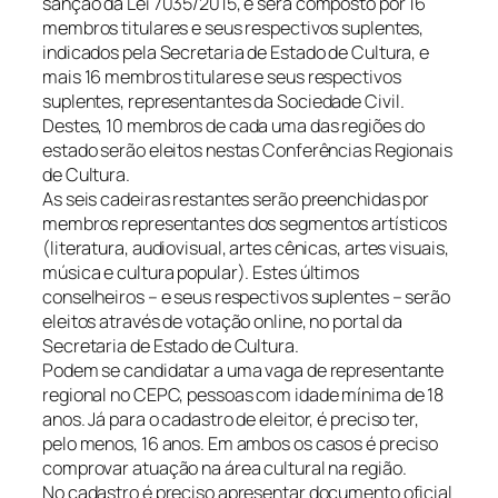
sanção da Lei 7035/2015, e será composto por 16
membros titulares e seus respectivos suplentes,
indicados pela Secretaria de Estado de Cultura, e
mais 16 membros titulares e seus respectivos
suplentes, representantes da Sociedade Civil.
Destes, 10 membros de cada uma das regiões do
estado serão eleitos nestas Conferências Regionais
de Cultura.
As seis cadeiras restantes serão preenchidas por
membros representantes dos segmentos artísticos
(literatura, audiovisual, artes cênicas, artes visuais,
música e cultura popular). Estes últimos
conselheiros – e seus respectivos suplentes – serão
eleitos através de votação online, no portal da
Secretaria de Estado de Cultura.
Podem se candidatar a uma vaga de representante
regional no CEPC, pessoas com idade mínima de 18
anos. Já para o cadastro de eleitor, é preciso ter,
pelo menos, 16 anos. Em ambos os casos é preciso
comprovar atuação na área cultural na região.
No cadastro é preciso apresentar documento oficial