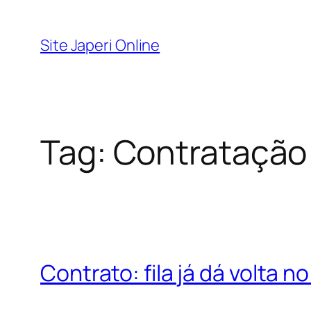
Pular
para
Site Japeri Online
o
conteúdo
Tag:
Contratação 
Contrato: fila já dá volta 