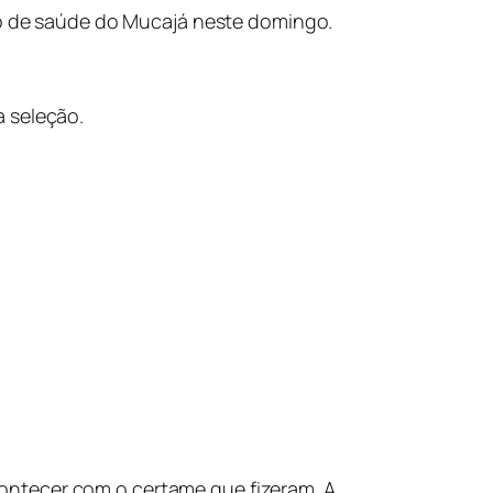
sto de saúde do Mucajá neste domingo.
a seleção.
ontecer com o certame que fizeram. A