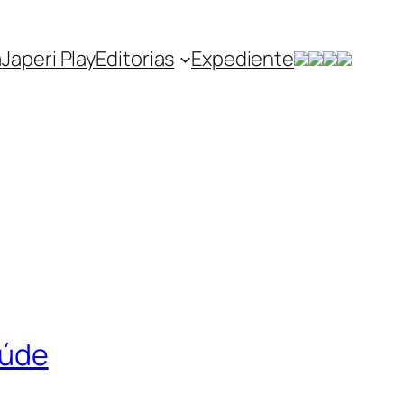
a
Japeri Play
Editorias
Expediente
aúde