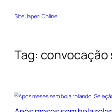
Pular
para
Site Japeri Online
o
conteúdo
Tag:
convocação 
Após meses sem bola rolan