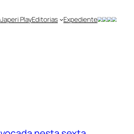
a
Japeri Play
Editorias
Expediente
nvocada nesta sexta