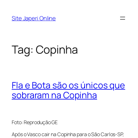
Pular
para
Site Japeri Online
o
conteúdo
Tag:
Copinha
Fla e Bota são os únicos que
sobraram na Copinha
Foto: Reprodução GE
Após o Vasco cair na Copinha para o São Carlos-SP,