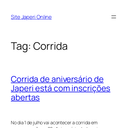
Pular
para
Site Japeri Online
o
conteúdo
Tag:
Corrida
Corrida de aniversário de
Japeri está com inscrições
abertas
No dia 1 de julho vai acontecer a corrida em