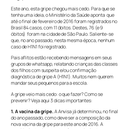
Este ano, esta gripe chegou mais cedo. Para que se
tenha uma ideia, o Ministério da Saúde aponta que
até o final de fevereiro de 2016 foram registrados no
Brasil 84 casos, com 11 óbitos. Destes, 76 (e 9
óbitos) foram na cidade de São Paulo. Saliente-se
que, no ano passado, nesta mesma época, nenhum
caso de H1N1 foi registrado.
Pais aflitos estão recebendo mensagens em seus
grupos de whatsapp, relatando crianças das classes
dos filhos com suspeita e/ou confirmação
diagnóstica de gripe A (H1N1). Muitos nem querem
mandar seus pequenos para a escola.
A gripe veio mais cedo: o que fazer? Como se
prevenir? Veja aqui 3 dicas importantes:
1. A vacina da gripe.
A Anvisa já determinou, no final
do ano passado, como deve ser a composição da
nova vacina da gripe para este ano de 2016. A