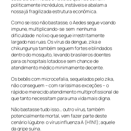
politicamente incrédulos, instáveis e abalam a
nossa já fragilizada estrutura econômica.
Como se isso não bastasse, o
Aedes
segue voando
impune, multiplicando-se sem nenhuma
dificuldade no lixo que segue irrestritamente
largado nas ruas. Os vírus da dengue, zika e
chikungunya também seguem fortes e blindados
dentro do mosquito, levando brasileiros doentes
para os hospitais lotados e sem chance de
atendimento médico minimamente decente.
Os bebês com microcefalia, sequelados pelo zika,
não conseguem – com raríssimas exceções – o
rápido e merecido atendimento multiprofissional de
que tanto necessitam para uma vida mais digna.
Não bastasse tudo isso… outro vírus, também
potencialmente mortal, vem fazer parte deste
cenário lúgubre: o vírus influenza A (H1N1); aquele
da gripe suína.