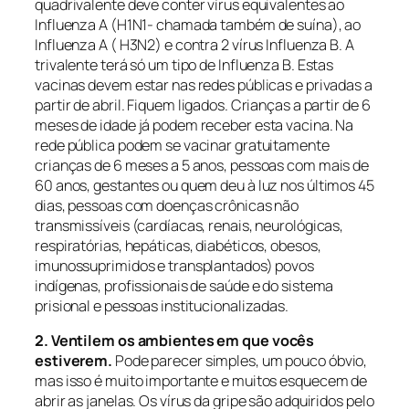
quadrivalente deve conter vírus equivalentes ao
Influenza A (H1N1- chamada também de suína), ao
Influenza A ( H3N2) e contra 2 vírus Influenza B. A
trivalente terá só um tipo de Influenza B. Estas
vacinas devem estar nas redes públicas e privadas a
partir de abril. Fiquem ligados. Crianças a partir de 6
meses de idade já podem receber esta vacina. Na
rede pública podem se vacinar gratuitamente
crianças de 6 meses a 5 anos, pessoas com mais de
60 anos, gestantes ou quem deu à luz nos últimos 45
dias, pessoas com doenças crônicas não
transmissíveis (cardíacas, renais, neurológicas,
respiratórias, hepáticas, diabéticos, obesos,
imunossuprimidos e transplantados) povos
indígenas, profissionais de saúde e do sistema
prisional e pessoas institucionalizadas.
2. Ventilem os ambientes em que vocês
estiverem.
Pode parecer simples, um pouco óbvio,
mas isso é muito importante e muitos esquecem de
abrir as janelas. Os vírus da gripe são adquiridos pelo