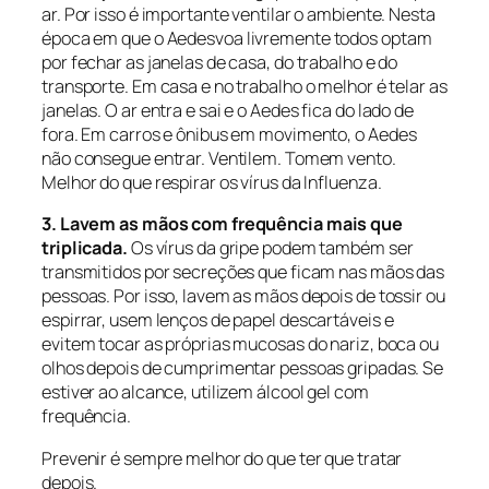
ar. Por isso é importante ventilar o ambiente. Nesta
época em que o
Aedes
voa livremente todos optam
por fechar as janelas de casa, do trabalho e do
transporte. Em casa e no trabalho o melhor é telar as
janelas. O ar entra e sai e o
Aedes
fica do lado de
fora. Em carros e ônibus em movimento, o
Aedes
não consegue entrar. Ventilem. Tomem vento.
Melhor do que respirar os vírus da Influenza.
3. Lavem as mãos com frequência mais que
triplicada.
Os vírus da gripe podem também ser
transmitidos por secreções que ficam nas mãos das
pessoas. Por isso, lavem as mãos depois de tossir ou
espirrar, usem lenços de papel descartáveis e
evitem tocar as próprias mucosas do nariz, boca ou
olhos depois de cumprimentar pessoas gripadas. Se
estiver ao alcance, utilizem álcool gel com
frequência.
Prevenir é sempre melhor do que ter que tratar
depois.