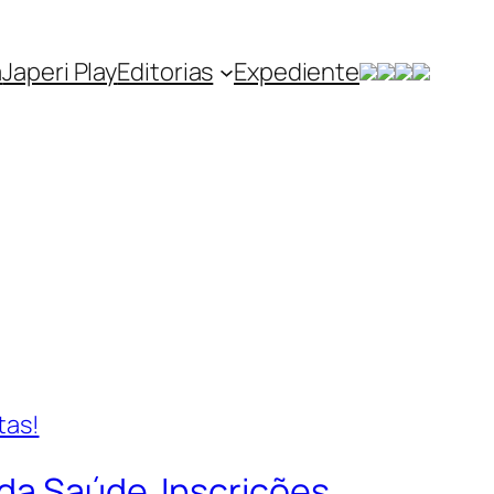
a
Japeri Play
Editorias
Expediente
da Saúde. Inscrições