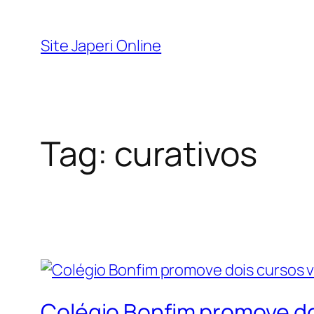
Pular
para
Site Japeri Online
o
conteúdo
Tag:
curativos
Colégio Bonfim promove doi