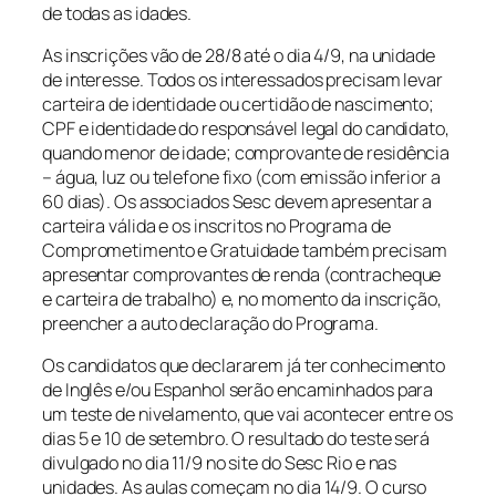
de todas as idades.
As inscrições vão de 28/8 até o dia 4/9, na unidade
de interesse. Todos os interessados precisam levar
carteira de identidade ou certidão de nascimento;
CPF e identidade do responsável legal do candidato,
quando menor de idade; comprovante de residência
– água, luz ou telefone fixo (com emissão inferior a
60 dias). Os associados Sesc devem apresentar a
carteira válida e os inscritos no Programa de
Comprometimento e Gratuidade também precisam
apresentar comprovantes de renda (contracheque
e carteira de trabalho) e, no momento da inscrição,
preencher a auto declaração do Programa.
Os candidatos que declararem já ter conhecimento
de Inglês e/ou Espanhol serão encaminhados para
um teste de nivelamento, que vai acontecer entre os
dias 5 e 10 de setembro. O resultado do teste será
divulgado no dia 11/9 no site do Sesc Rio e nas
unidades. As aulas começam no dia 14/9. O curso