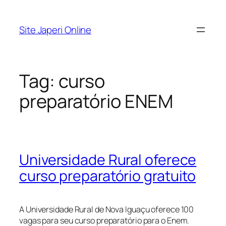
Pular
para
Site Japeri Online
o
conteúdo
Tag:
curso
preparatório ENEM
Universidade Rural oferece
curso preparatório gratuito
A Universidade Rural de Nova Iguaçu oferece 100
vagas para seu curso preparatório para o Enem.