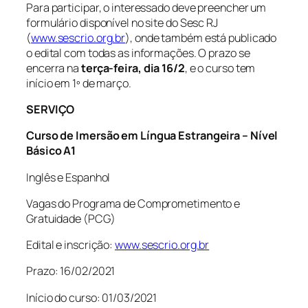
Para participar, o interessado deve preencher um
formulário disponível no site do Sesc RJ
(
www.sescrio.org.br
), onde também está publicado
o edital com todas as informações. O prazo se
encerra na
terça-feira, dia 16/2
, e o curso tem
início em 1º de março.
SERVIÇO
Curso de Imersão em Língua Estrangeira – Nível
Básico A1
Inglês e Espanhol
Vagas do Programa de Comprometimento e
Gratuidade (PCG)
Edital e inscrição:
www.sescrio.org.br
Prazo: 16/02/2021
Início do curso: 01/03/2021