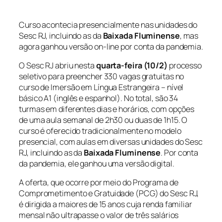
Curso acontecia presencialmente nas unidades do
Sesc RJ, incluindo as da
Baixada Fluminense
, mas
agora ganhou versão on-line por conta da pandemia.
O Sesc RJ abriu nesta
quarta-feira (10/2)
processo
seletivo para preencher 330 vagas gratuitas no
curso de Imersão em Língua Estrangeira – nível
básico A1 (inglês e espanhol). No total, são 34
turmas em diferentes dias e horários, com opções
de uma aula semanal de 2h30 ou duas de 1h15. O
curso é oferecido tradicionalmente no modelo
presencial, com aulas em diversas unidades do Sesc
RJ, incluindo as da
Baixada Fluminense
. Por conta
da pandemia, ele ganhou uma versão digital.
A oferta, que ocorre por meio do Programa de
Comprometimento e Gratuidade (PCG) do Sesc RJ,
é dirigida a maiores de 15 anos cuja renda familiar
mensal não ultrapasse o valor de três salários