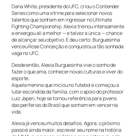
Dana White, presidente do UFC, criou o Contender
Series como uma vitrine para selecionar novos
talentos que sonham em ingressar no Ultimate
Fighting Championship. Alexia treinou intensamente
e enxergou ali a melhor — e talvez a única — chance
de alcançar seu objetivo. E deu certo: Burguesinha
venceu Rose Conceição e conquistou a tão sonhada
vaga no UFC.
Desde então, Alexia Burguesinha vive o sonho de
fazer o que ama, conhecer novas culturas e viver do
esporte.
Aquela menina que iniciou no futebol e começou a
lutar escondida da família, com o apoio do professor
Luiz Japeri, hoje se tornou referência para jovens
das periferias do Brasil que sonham em vencer na
vida.
Alexia já venceu muitos desafios. Agora, o próximo
passo é ainda maior: escrever seu nome na história