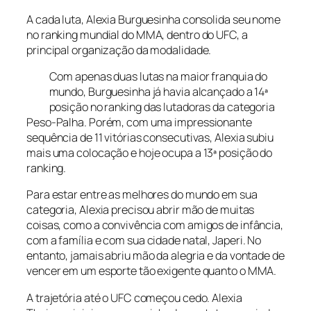
A cada luta, Alexia Burguesinha consolida seu nome
no ranking mundial do MMA, dentro do UFC, a
principal organização da modalidade.
Com apenas duas lutas na maior franquia do
mundo, Burguesinha já havia alcançado a 14ª
posição no ranking das lutadoras da categoria
Peso-Palha. Porém, com uma impressionante
sequência de 11 vitórias consecutivas, Alexia subiu
mais uma colocação e hoje ocupa a 13ª posição do
ranking.
Para estar entre as melhores do mundo em sua
categoria, Alexia precisou abrir mão de muitas
coisas, como a convivência com amigos de infância,
com a família e com sua cidade natal, Japeri. No
entanto, jamais abriu mão da alegria e da vontade de
vencer em um esporte tão exigente quanto o MMA.
A trajetória até o UFC começou cedo. Alexia