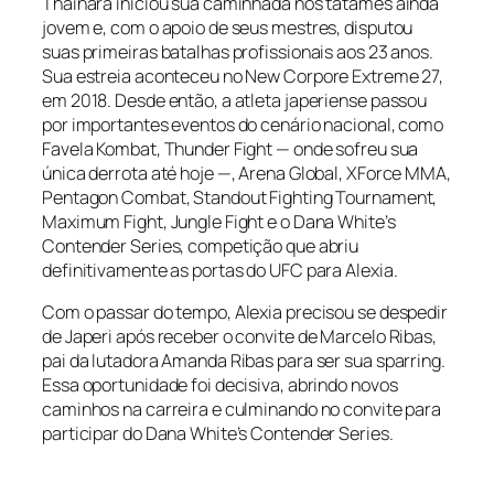
Thainara iniciou sua caminhada nos tatames ainda
jovem e, com o apoio de seus mestres, disputou
suas primeiras batalhas profissionais aos 23 anos.
Sua estreia aconteceu no New Corpore Extreme 27,
em 2018. Desde então, a atleta japeriense passou
por importantes eventos do cenário nacional, como
Favela Kombat, Thunder Fight — onde sofreu sua
única derrota até hoje —, Arena Global, XForce MMA,
Pentagon Combat, Standout Fighting Tournament,
Maximum Fight, Jungle Fight e o Dana White’s
Contender Series, competição que abriu
definitivamente as portas do UFC para Alexia.
Com o passar do tempo, Alexia precisou se despedir
de Japeri após receber o convite de Marcelo Ribas,
pai da lutadora Amanda Ribas para ser sua sparring.
Essa oportunidade foi decisiva, abrindo novos
caminhos na carreira e culminando no convite para
participar do Dana White’s Contender Series.