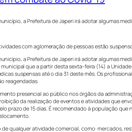
nicípio, a Prefeitura de Japeri irá adotar algumas me
tividades com aglomeração de pessoas estão suspensos
nicípio, a Prefeitura de Japeri irá adotar algumas me
municipal que a partir desta sexta-feira (14) a Unidad
dicas suspensas até o dia 31 deste mês. Os profission
rão reagendadas.
to presencial ao público nos órgãos da administração 
proibição da realização de eventos e atividades que en
pelo prazo de 15 dias. É recomendado à população que
eslocamento.
 de qualquer atividade comercial, como: mercados, rest