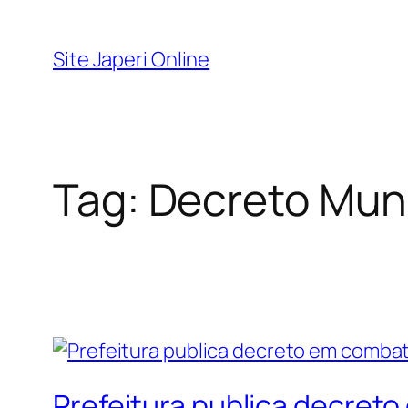
Pular
para
Site Japeri Online
o
conteúdo
Tag:
Decreto Muni
Prefeitura publica decret