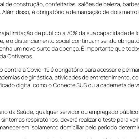
 de construção, confeitarias, salões de beleza, barbeari
s. Além disso, é obrigatório a demarcação de dois metr
 haja limitação de público a 70% da sua capacidade de 
ivre, e o distanciamento social continuam sendo obrigat
tenha um novo surto da doença. É importante que tod
nda Ontiveros.
ão contra a Covid-19 é obrigatório para acessar e pe
emias de ginástica, atividades de entretenimento, con
ificado digital como o Conecte SUS ou a caderneta de v
rio da Saúde, qualquer servidor ou empregado público 
s sintomas respiratórios, deverá realizar o teste para ve
rmanecer em isolamento domiciliar pelo período determ