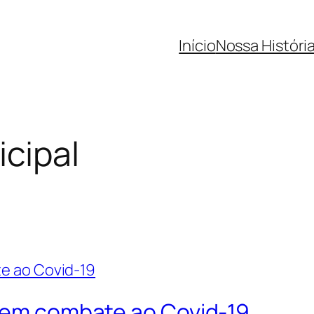
Início
Nossa Históri
cipal
o em combate ao Covid-19