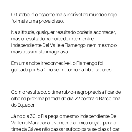
O futebol é o esporte mais incrível do mundo e hoje
foi mais uma prova disso.
Na altitude, qualquer resultado poderia acontecer,
mas o resultado na noite de intem entre
Independiente Del Valle e Flamengo, nem mesmo o
mais pessimista imaginava.
Em uma noite irreconhecível, o Flamengo foi
goleado por 5 a 0 no seu retorno na Libertadores.
Com o resultado, o time rubro-negro precisa ficar de
olho na próxima partida do dia 22 contra o Barcelona
do Equador.
Já no dia 30, o Fla pega o mesmo Independiente Del
Valle no Maracanã e vencer é a única opção para o
time da Gávea não passar sufoco para se classificar.