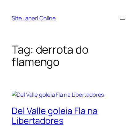
Pular
para
Site Japeri Online
o
conteúdo
Tag:
derrota do
flamengo
Del Valle goleia Fla na
Libertadores