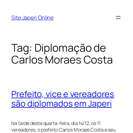
Pular
para
Site Japeri Online
o
conteúdo
Tag:
Diplomação de
Carlos Moraes Costa
Prefeito, vice e vereadores
são diplomados em Japeri
Na tarde desta quarta-feira, dia 14/12, os 11
vereadores, o prefeito Carlos Moraes Costa e seu