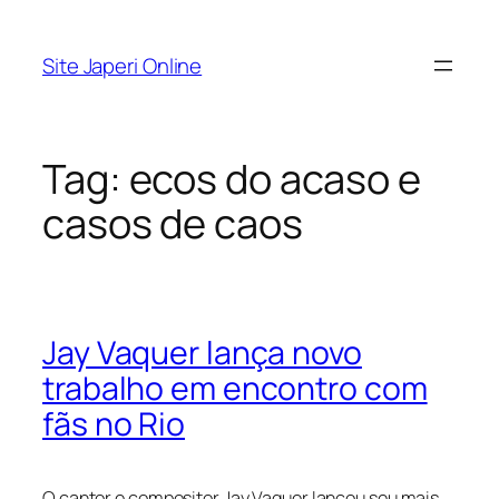
Pular
para
Site Japeri Online
o
conteúdo
Tag:
ecos do acaso e
casos de caos
Jay Vaquer lança novo
trabalho em encontro com
fãs no Rio
O cantor e compositor Jay Vaquer lançou seu mais