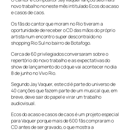
novo trabalho no neste mês intitulado
Ecos do acaso
e casos de caos.
Os fãs do cantor que moram no Rio tiveram a
oportunidade de receber o CD das mãos do próprio
artista num encontro super descontraído no
shopping Rio Sul no bairro de Botafogo.
Cerca de 60 privilegiados conversaram sobre o
repertório do novo trabalho e as expectativas do
show de lançamento do cd que vai acontecer no dia
8 de junho no Vivo Rio.
Segundo Jay Vaquer, este cd é parte do universo de
40 canções que fazem parte de um musical que, em
breve, deve sair do papel e virar um trabalho
audiovisual.
Ecos do acaso e casos de caos
é um projeto especial
para Vaquer porque mais de 600 fãs compraram o
CD antes de ser gravado, o que mostra a