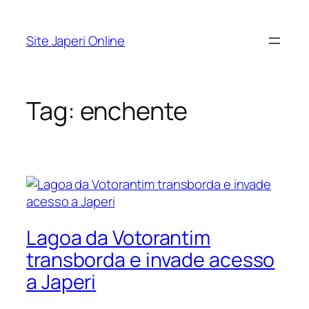
Pular
para
Site Japeri Online
o
conteúdo
Tag:
enchente
Lagoa da Votorantim
transborda e invade acesso
a Japeri